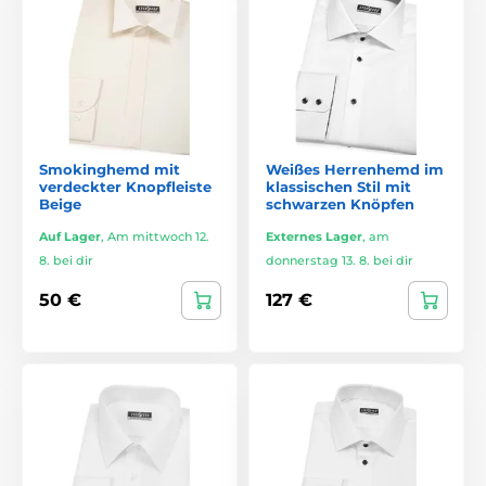
Smokinghemd mit
Weißes Herrenhemd im
verdeckter Knopfleiste
klassischen Stil mit
Beige
schwarzen Knöpfen
Auf Lager
,
Am mittwoch 12.
Externes Lager
,
am
8. bei dir
donnerstag 13. 8. bei dir
50 €
127 €