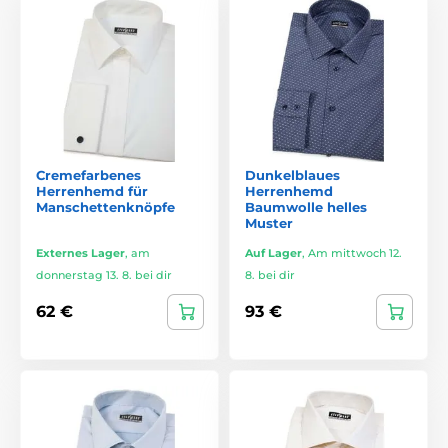
Cremefarbenes
Dunkelblaues
Herrenhemd für
Herrenhemd
Manschettenknöpfe
Baumwolle helles
Muster
Externes Lager
,
am
Auf Lager
,
Am mittwoch 12.
donnerstag 13. 8. bei dir
8. bei dir
62 €
93 €