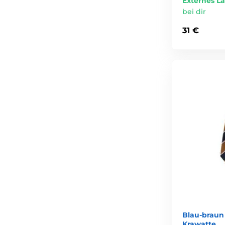
Externes L
bei dir
31 €
Blau-braun 
Krawatte