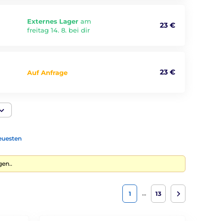
Externes Lager
am
23 €
freitag 14. 8. bei dir
23 €
Auf Anfrage
euesten
gen..
…
1
13