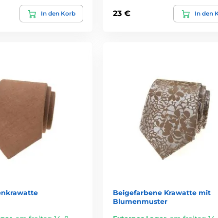
23 €
In den Korb
In den 
enkrawatte
Beigefarbene Krawatte mit
Blumenmuster