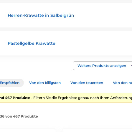
Herren-Krawatte in Salbeigrün
Pastellgelbe Krawatte
Weitere Produkte anzeigen
Empfohlen
Von den billigsten
Von den teuersten
Von den n
nd 467 Produkte
- Filtern Sie die Ergebnisse genau nach Ihren Anforderun
1-36 von 467 Produkte