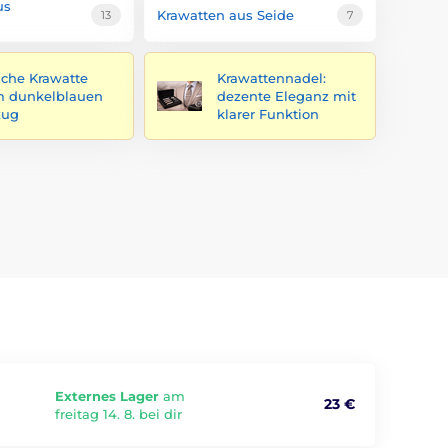
us
Krawatten aus Seide
13
7
che Krawatte
Krawattennadel:
 dunkelblauen
dezente Eleganz mit
zug
klarer Funktion
Externes Lager
am
23 €
freitag 14. 8. bei dir