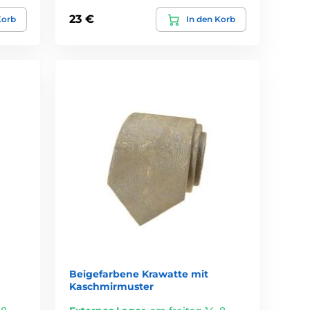
23 €
Korb
In den Korb
Beigefarbene Krawatte mit
Kaschmirmuster