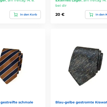
ager
,
am freitag 14. 8.
Externes Lager
,
am freitag 14. 
bei dir
20 €
In den Korb
In den 
gestreifte schmale
Blau-gelbe gestromte Krawa