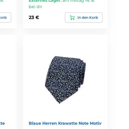
8.
Externes Lager
,
am freitag 14. 8.
bei dir
23 €
Korb
In den Korb
tte
Blaue Herren Krawatte Note Motiv