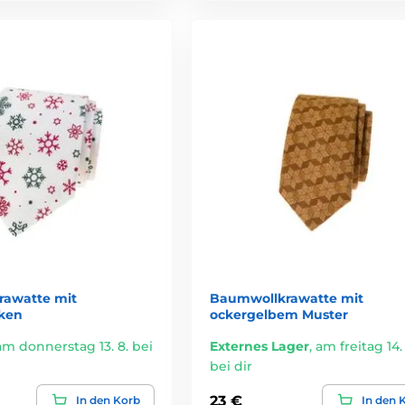
awatte mit
Baumwollkrawatte mit
ken
ockergelbem Muster
am donnerstag 13. 8. bei
Externes Lager
,
am freitag 14. 
bei dir
23 €
In den Korb
In den 