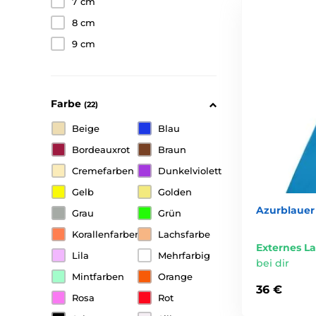
7 cm
8 cm
9 cm
Farbe
(22)
Beige
Blau
Bordeauxrot
Braun
Cremefarben
Dunkelviolett
Gelb
Golden
Azurblauer
Grau
Grün
Korallenfarben
Lachsfarbe
Externes L
Lila
Mehrfarbig
bei dir
Mintfarben
Orange
36 €
Rosa
Rot