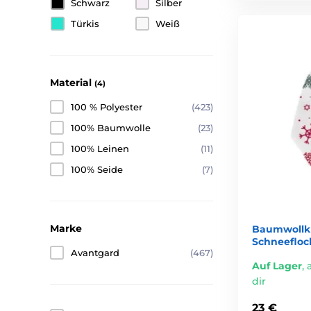
Schwarz
Silber
Türkis
Weiß
Material
(4)
100 % Polyester
(423)
100% Baumwolle
(23)
100% Leinen
(11)
100% Seide
(7)
Marke
Baumwollkr
Schneefloc
Avantgard
(467)
Auf Lager
,
dir
23 €