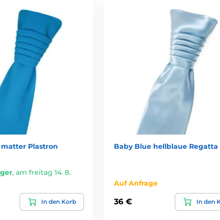
 matter Plastron
Baby Blue hellblaue Regatta
ager
,
am freitag 14. 8.
Auf Anfrage
36 €
In den Korb
In den 