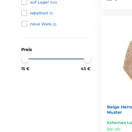
auf Lager
(140)
rabattiert
(7)
neue Ware
(2)
Preis
15 €
45 €
Beige Herre
Muster
Externes L
bei dir