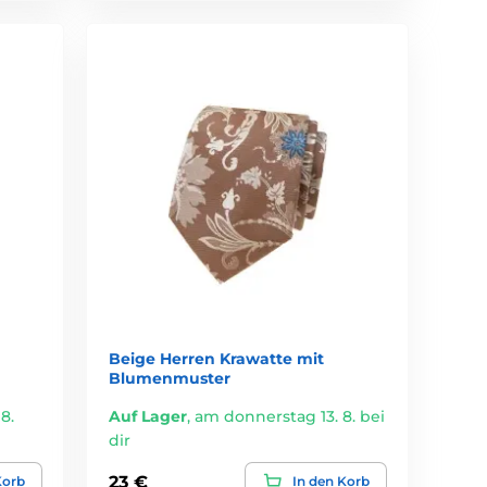
Beige Herren Krawatte mit
Blumenmuster
8.
Auf Lager
,
am donnerstag 13. 8. bei
dir
23 €
Korb
In den Korb