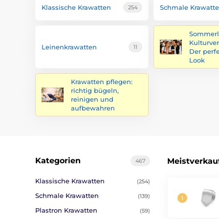
Klassische Krawatten
Schmale Krawatt
254
Sommerl
Kulturve
Leinenkrawatten
11
Der perf
Look
Krawatten pflegen:
richtig bügeln,
reinigen und
aufbewahren
Kategorien
Meistverkau
467
Klassische Krawatten
(254)
Schmale Krawatten
(139)
Plastron Krawatten
(59)