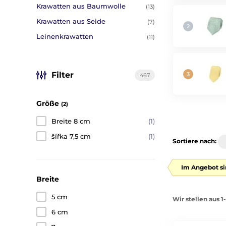
Krawatten aus Baumwolle
(13)
Krawatten aus Seide
(7)
Leinenkrawatten
(11)
Filter
467
Größe
(2)
Breite 8 cm
(1)
šířka 7,5 cm
(1)
Sortiere nach:
Im Angebot si
Breite
5 cm
Wir stellen aus 
6 cm