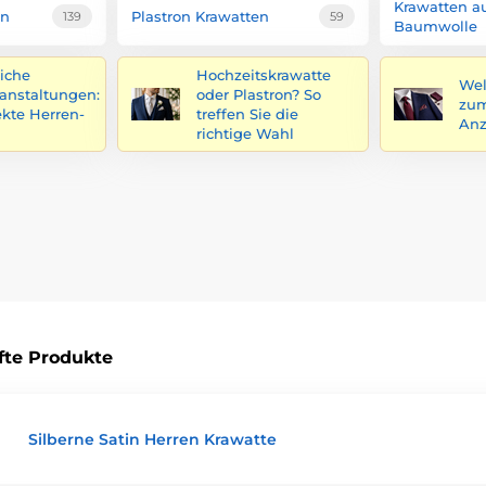
Krawatten a
en
Plastron Krawatten
139
59
Baumwolle
iche
Hochzeitskrawatte
Wel
ranstaltungen:
oder Plastron? So
zum
ekte Herren-
treffen Sie die
An
richtige Wahl
fte Produkte
Silberne Satin Herren Krawatte