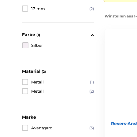
17 mm
(2)
Wir stellen aus 1
Farbe
(1)
Silber
Material
(2)
Metall
(1)
Metall
(2)
Marke
Revers-Ans
Avantgard
(3)