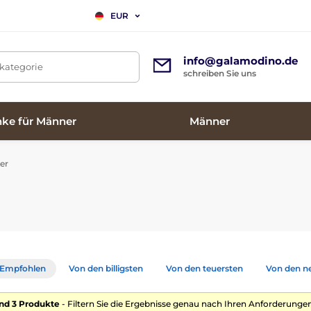
EUR
info@galamodino.de
tkategorie
schreiben Sie uns
ke für Männer
Männer
er
Empfohlen
Von den billigsten
Von den teuersten
Von den n
nd 3 Produkte
- Filtern Sie die Ergebnisse genau nach Ihren Anforderungen