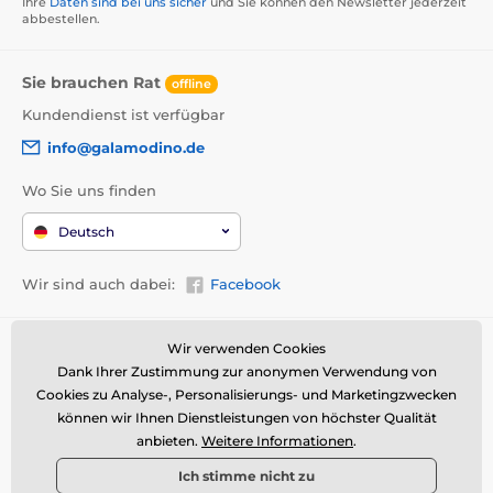
Ihre
Daten sind bei uns sicher
und Sie können den Newsletter jederzeit
abbestellen.
Sie brauchen Rat
offline
Kundendienst ist verfügbar
info@galamodino.de
Wo Sie uns finden
Deutsch
Wir sind auch dabei:
Facebook
Wir verwenden Cookies
Allgemeine Informationen
Wer wir sind
Dank Ihrer Zustimmung zur anonymen Verwendung von
AGB
Über uns
Cookies zu Analyse-, Personalisierungs- und Marketingzwecken
Widerrufsrecht
Partnerschaft mit
können wir Ihnen Dienstleistungen von höchster Qualität
Galamodino
anbieten.
Weitere Informationen
.
Versand & Zahlungsarten
Kontakt
Ich stimme nicht zu
Rückgabe und Reklamation