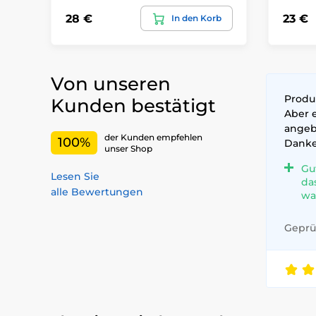
28 €
23 €
In den Korb
Von unseren
Produ
Kunden bestätigt
Aber 
angeb
der Kunden empfehlen
100%
Dank
unser Shop
Gu
Lesen Sie
da
alle Bewertungen
wa
Geprüf