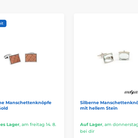
it
rne Manschettenknöpfe
Silberne Manschettenkn
Gold
mit hellem Stein
es Lager
,
am freitag 14. 8.
Auf Lager
,
am donnerstag 
bei dir