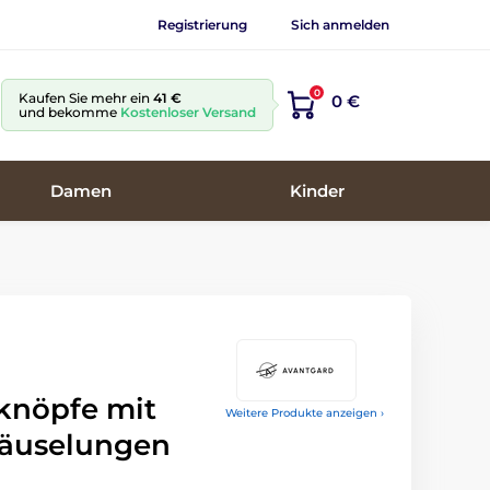
Registrierung
Sich anmelden
0
Kaufen Sie mehr ein
41 €
0 €
und bekomme
Kostenloser Versand
Damen
Kinder
knöpfe mit
Weitere Produkte anzeigen ›
räuselungen