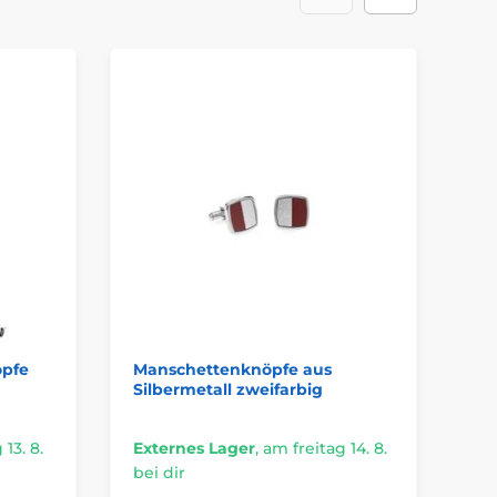
öpfe
Manschettenknöpfe aus
Sc
Silbermetall zweifarbig
13. 8.
Externes Lager
,
am freitag 14. 8.
Ex
bei dir
bei