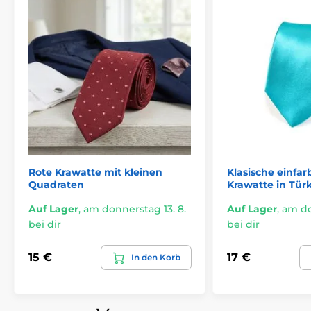
Rote Krawatte mit kleinen
Klasische einfar
Quadraten
Krawatte in Türk
Auf Lager
,
am donnerstag 13. 8.
Auf Lager
,
am do
bei dir
bei dir
15 €
17 €
In den Korb