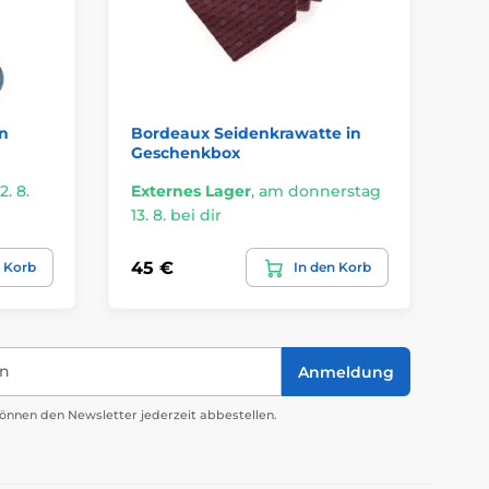
en
Bordeaux Seidenkrawatte in
Bl
Geschenkbox
. 8.
Externes Lager
,
am donnerstag
Ex
13. 8. bei dir
13.
45 €
45
n Korb
In den Korb
in
Anmeldung
önnen den Newsletter jederzeit abbestellen.