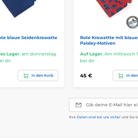
nte blaue Seidenkrawatte
Rote Krawattte mit blau
Paisley-Motiven
es Lager
,
am donnerstag
Auf Lager
,
Am mittwoch 12
ei dir
bei dir
45 €
In den Korb
In de
Gib deine E-Mail hier e
Ihre
Daten sind bei uns sicher
und Sie k