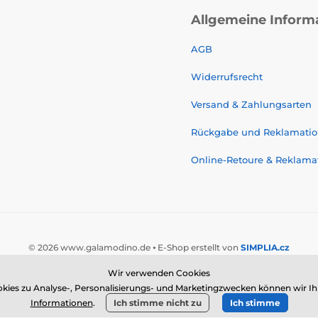
Allgemeine Inform
AGB
Widerrufsrecht
Versand & Zahlungsarten
Rückgabe und Reklamati
Online-Retoure & Reklama
© 2026 www.galamodino.de ⦁ E-Shop erstellt von
SIMPLIA.cz
Wir verwenden Cookies
 zu Analyse-, Personalisierungs- und Marketingzwecken können wir Ihne
Informationen
.
Ich stimme nicht zu
Ich stimme