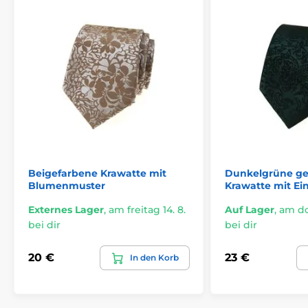
Beigefarbene Krawatte mit
Dunkelgrüne ge
Blumenmuster
Krawatte mit Ei
Externes Lager
,
am freitag 14. 8.
Auf Lager
,
am do
bei dir
bei dir
20 €
23 €
In den Korb