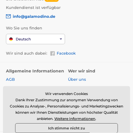
Kundendienst ist verfügbar
info@galamodino.de
Wo Sie uns finden
Deutsch
Wir sind auch dabei:
Facebook
Allgemeine Informationen
Wer wir sind
AGB
Über uns
Widerrufsrecht
Partnerschaft mit
Galamodino
Wir verwenden Cookies
Versand & Zahlungsarten
Dank Ihrer Zustimmung zur anonymen Verwendung von
Kontakt
Rückgabe und Reklamation
Cookies zu Analyse-, Personalisierungs- und Marketingzwecken
Impressum
können wir Ihnen Dienstleistungen von höchster Qualität
Online-Retoure &
anbieten.
Weitere Informationen
.
Reklamation
Datenschutz
Ich stimme nicht zu