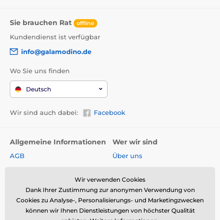
Sie brauchen Rat
offline
Kundendienst ist verfügbar
info@galamodino.de
Wo Sie uns finden
Deutsch
Wir sind auch dabei:
Facebook
Allgemeine Informationen
Wer wir sind
AGB
Über uns
Widerrufsrecht
Partnerschaft mit
Galamodino
Wir verwenden Cookies
Versand & Zahlungsarten
Dank Ihrer Zustimmung zur anonymen Verwendung von
Kontakt
Rückgabe und Reklamation
Cookies zu Analyse-, Personalisierungs- und Marketingzwecken
Impressum
können wir Ihnen Dienstleistungen von höchster Qualität
Online-Retoure &