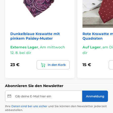
Dunkelblaue Krawatte mit
Rote Krawatte m
pinkem Paisley-Muster
Quadraten
Externes Lager
,
Am mittwoch
Auf Lager
,
am Die
12. 8. bei dir
dir
23 €
15 €
In den Korb
Abonnieren Sie den Newsletter
Gib deine E-Mail hier ein
Anmeldung
Ihre
Daten sind bei uns sicher
und Sie können den Newsletter jederzeit
abbestellen.