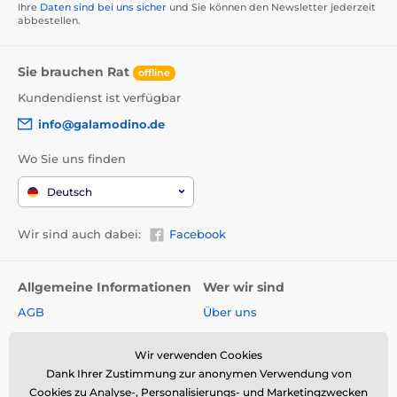
Ihre
Daten sind bei uns sicher
und Sie können den Newsletter jederzeit
abbestellen.
Sie brauchen Rat
offline
Kundendienst ist verfügbar
info@galamodino.de
Wo Sie uns finden
Deutsch
Wir sind auch dabei:
Facebook
Allgemeine Informationen
Wer wir sind
AGB
Über uns
Widerrufsrecht
Partnerschaft mit
Galamodino
Wir verwenden Cookies
Versand & Zahlungsarten
Dank Ihrer Zustimmung zur anonymen Verwendung von
Kontakt
Rückgabe und Reklamation
Cookies zu Analyse-, Personalisierungs- und Marketingzwecken