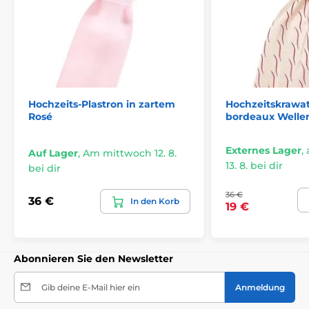
Hochzeits-Plastron in zartem
Hochzeitskrawat
Rosé
bordeaux Welle
Externes Lager
,
Auf Lager
,
Am mittwoch 12. 8.
13. 8. bei dir
bei dir
36 €
36 €
In den Korb
19 €
Abonnieren Sie den Newsletter
Gib deine E-Mail hier ein
Anmeldung