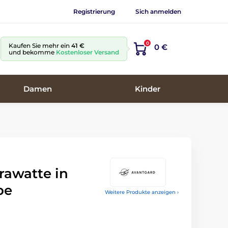
Registrierung
Sich anmelden
0
Kaufen Sie mehr ein
41 €
0 €
und bekomme
Kostenloser Versand
Damen
Kinder
rawatte in
be
Weitere Produkte anzeigen ›