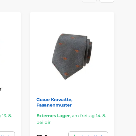
Graue Krawatte,
Br
Fasanenmuster
13. 8.
Externes Lager
,
am freitag 14. 8.
Ex
bei dir
bei