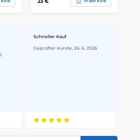
23 €
15
n Korb
In den Korb
Schneller Kauf
Geprüfter Kunde, 26. 6. 2026
6