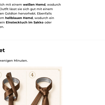
eich mit einem
weißen Hemd
, wodurch
 Outfit lässt sie sich gut mit einem
n Goldton hervorhebt. Ebenfalls
nem
hellblauen Hemd
, wodurch ein
 ein
Einstecktuch im Sakko
oder
en.
et
wenigen Minuten.