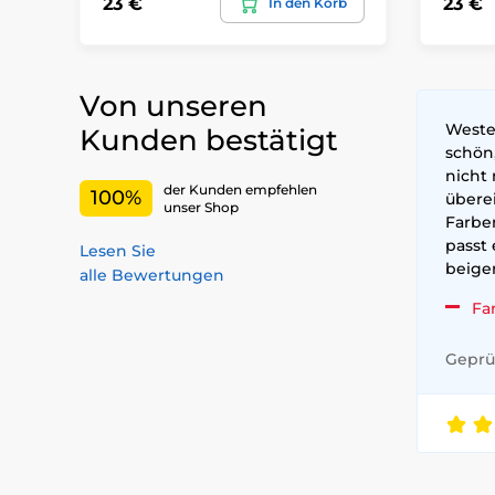
23 €
23 €
In den Korb
Von unseren
Weste
Kunden bestätigt
schön
nicht 
der Kunden empfehlen
100%
überei
unser Shop
Farben
passt
Lesen Sie
beige
alle Bewertungen
Fa
Geprüf