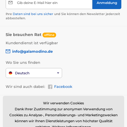
Gib deine E-Mail hier ein
Anmeldung
Ihre
Daten sind bei uns sicher
und Sie können den Newsletter jederzeit
abbestellen.
Sie brauchen Rat
offline
Kundendienst ist verfügbar
info@galamodino.de
Wo Sie uns finden
Deutsch
Wir sind auch dabei:
Facebook
Allgemeine Informationen
Wir verwenden Cookies
Wer wir sind
Dank Ihrer Zustimmung zur anonymen Verwendung von
AGB
Über uns
Cookies zu Analyse-, Personalisierungs- und Marketingzwecken
Widerrufsrecht
Partnerschaft mit
können wir Ihnen Dienstleistungen von höchster Qualität
Galamodino
anbieten.
Weitere Informationen
.