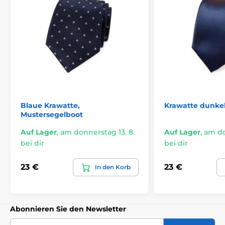
Blaue Krawatte,
Krawatte dunke
Mustersegelboot
Auf Lager
,
am donnerstag 13. 8.
Auf Lager
,
am do
bei dir
bei dir
23 €
23 €
In den Korb
Abonnieren Sie den Newsletter