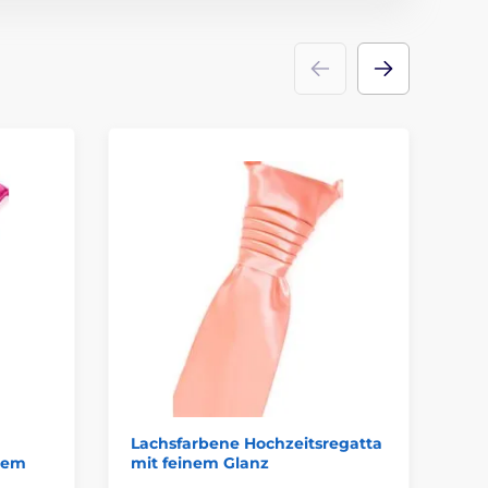
Lachsfarbene Hochzeitsregatta
Ho
inem
mit feinem Glanz
ro