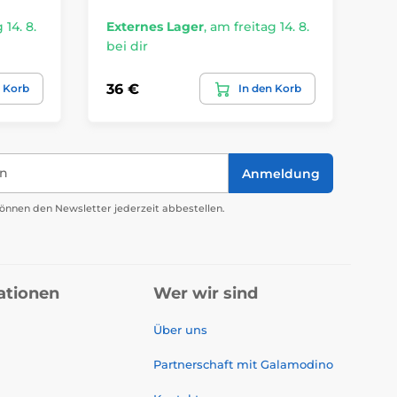
 14. 8.
Externes Lager
,
am freitag 14. 8.
Ex
bei dir
bei
36 €
36
n Korb
In den Korb
in
Anmeldung
önnen den Newsletter jederzeit abbestellen.
ationen
Wer wir sind
Über uns
Partnerschaft mit Galamodino