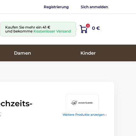
Registrierung
Sich anmelden
0
Kaufen Sie mehr ein
41 €
0 €
und bekomme
Kostenloser Versand
Damen
Kinder
chzeits-
t
Weitere Produkte anzeigen ›