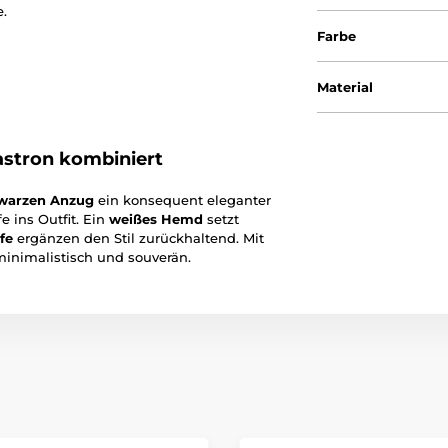
e.
Farbe
Material
stron kombiniert
warzen Anzug
ein konsequent eleganter
e ins Outfit. Ein
weißes Hemd
setzt
fe
ergänzen den Stil zurückhaltend. Mit
inimalistisch und souverän.