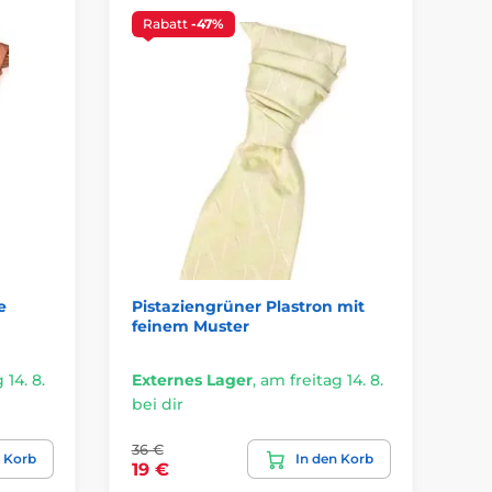
Rabatt
-47%
e
Pistaziengrüner Plastron mit
Az
feinem Muster
 14. 8.
Externes Lager
,
am freitag 14. 8.
Ex
bei dir
bei
36 €
n Korb
In den Korb
36
19 €