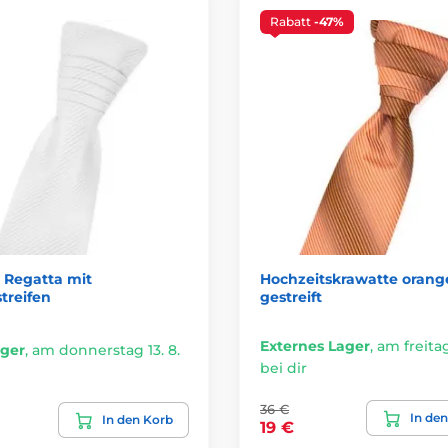
Rabatt
-47%
 Regatta mit
Hochzeitskrawatte orang
treifen
gestreift
Externes Lager
,
am freitag
ager
,
am donnerstag 13. 8.
bei dir
36 €
In de
In den Korb
19 €