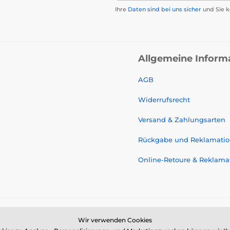
Ihre
Daten sind bei uns sicher
und Sie k
Allgemeine Inform
AGB
Widerrufsrecht
Versand & Zahlungsarten
Rückgabe und Reklamati
Online-Retoure & Reklama
Wir verwenden Cookies
© 2026 www.galamodino.de ⦁ E-Shop erstellt von
SIMPLIA.cz