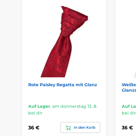
Rote Paisley Regatta mit Glanz
Weiße
Glanzs
Auf Lager
,
am donnerstag 13. 8.
Auf L
bei dir
bei dir
36 €
36 €
In den Korb