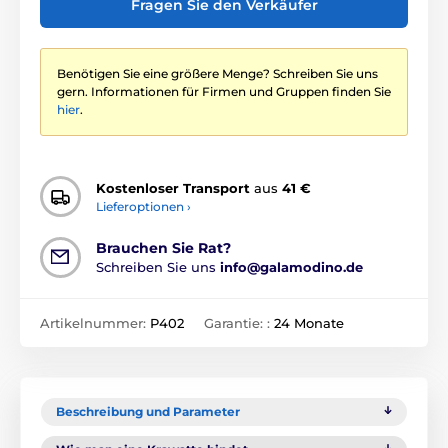
Fragen Sie den Verkäufer
Benötigen Sie eine größere Menge? Schreiben Sie uns
gern. Informationen für Firmen und Gruppen finden Sie
hier
.
Kostenloser Transport
aus
41 €
Lieferoptionen ›
Brauchen Sie Rat?
Schreiben Sie uns
info@galamodino.de
Artikelnummer:
P402
Garantie: :
24 Monate
Beschreibung und Parameter