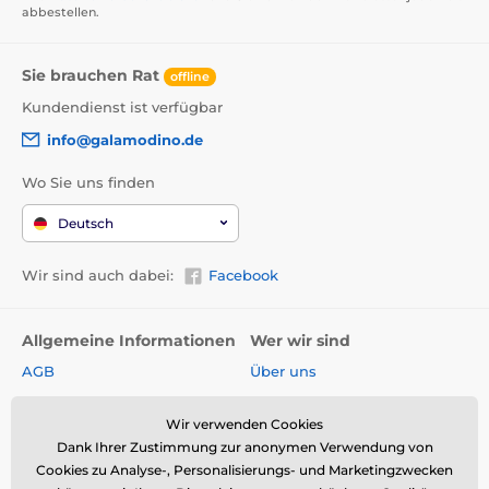
abbestellen.
Sie brauchen Rat
offline
Kundendienst ist verfügbar
info@galamodino.de
Wo Sie uns finden
Deutsch
Wir sind auch dabei:
Facebook
Allgemeine Informationen
Wer wir sind
AGB
Über uns
Widerrufsrecht
Partnerschaft mit
Galamodino
Wir verwenden Cookies
Versand & Zahlungsarten
Dank Ihrer Zustimmung zur anonymen Verwendung von
Kontakt
Rückgabe und Reklamation
Cookies zu Analyse-, Personalisierungs- und Marketingzwecken
Impressum