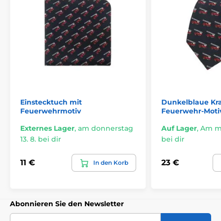
Einstecktuch mit
Dunkelblaue Kr
Feuerwehrmotiv
Feuerwehr-Moti
Externes Lager
,
am donnerstag
Auf Lager
,
Am mi
13. 8. bei dir
bei dir
11 €
23 €
In den Korb
Abonnieren Sie den Newsletter