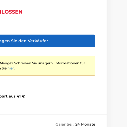
HLOSSEN
agen Sie den Verkäufer
 Menge? Schreiben Sie uns gern. Informationen für
 Sie
hier
.
port
aus
41 €
Garantie: :
24 Monate