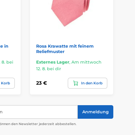
e in
Rosa Krawatte mit feinem
Gl
Reliefmuster
 8. bei
Externes Lager
,
Am mittwoch
Ex
12. 8. bei dir
12.
23 €
18
n Korb
In den Korb
in
Anmeldung
önnen den Newsletter jederzeit abbestellen.