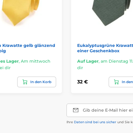
n Krawatte gelb glänzend
Eukalyptusgrüne Krawatt
big
einer Geschenkbox
es Lager
,
Am mittwoch
Auf Lager
,
am Dienstag 11.
ei dir
dir
32 €
In den Korb
In de
Gib deine E-Mail hier e
Ihre
Daten sind bei uns sicher
und Sie k