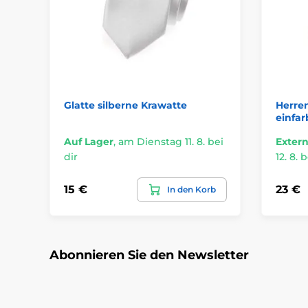
Glatte silberne Krawatte
Herre
einfar
Auf Lager
,
am Dienstag 11. 8. bei
Extern
dir
12. 8. b
15 €
23 €
In den Korb
Abonnieren Sie den Newsletter