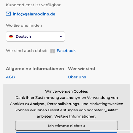
Kundendienst ist verfügbar
info@galamodino.de
Wo Sie uns finden
Deutsch
Wir sind auch dabei:
Facebook
Allgemeine Informationen
Wer wir sind
AGB
Über uns
Widerrufsrecht
Partnerschaft mit
Galamodino
Wir verwenden Cookies
Versand & Zahlungsarten
Dank Ihrer Zustimmung zur anonymen Verwendung von
Kontakt
Rückgabe und Reklamation
Cookies zu Analyse-, Personalisierungs- und Marketingzwecken
Impressum
können wir Ihnen Dienstleistungen von höchster Qualität
Online-Retoure &
anbieten.
Weitere Informationen
.
Reklamation
Datenschutz
Ich stimme nicht zu