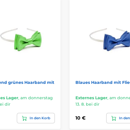
end grünes Haarband mit
Blaues Haarband mit Fli
es Lager
,
am donnerstag
Externes Lager
,
am donne
ei dir
13. 8. bei dir
10 €
In den Korb
In de