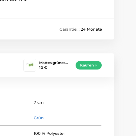
Garantie: :
24 Monate
Mattes grünes…
Kaufen
10 €
7 cm
Grün
100 % Polyester