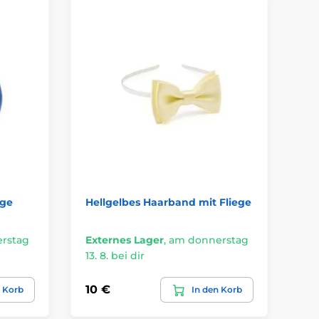
ege
Hellgelbes Haarband mit Fliege
Gr
Fl
rstag
Externes Lager
,
am donnerstag
Au
13. 8. bei dir
bei
10 €
10
n Korb
In den Korb