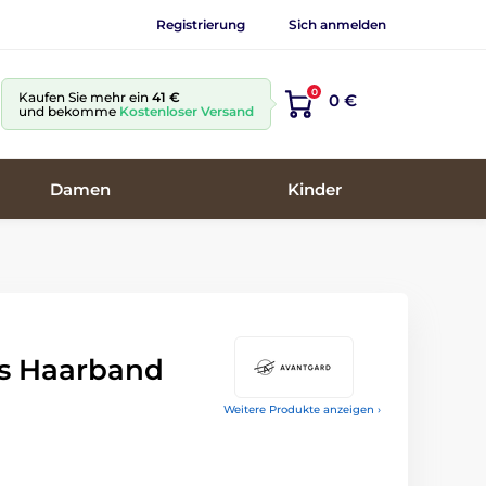
Registrierung
Sich anmelden
0
Kaufen Sie mehr ein
41 €
0 €
und bekomme
Kostenloser Versand
Damen
Kinder
s Haarband
Weitere Produkte anzeigen ›