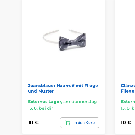
Jeansblauer Haarreif mit Fliege
Glänz
und Muster
Fliege
Externes Lager
,
am donnerstag
Extern
13. 8. bei dir
13. 8. b
10 €
10 €
In den Korb