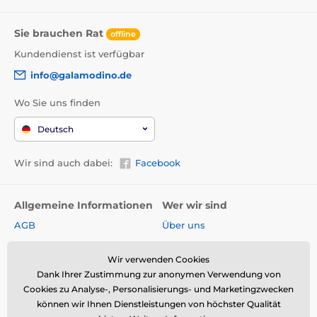
Sie brauchen Rat
offline
Kundendienst ist verfügbar
info@galamodino.de
Wo Sie uns finden
Deutsch
Wir sind auch dabei:
Facebook
Allgemeine Informationen
Wer wir sind
AGB
Über uns
Widerrufsrecht
Partnerschaft mit
Galamodino
Wir verwenden Cookies
Versand & Zahlungsarten
Dank Ihrer Zustimmung zur anonymen Verwendung von
Kontakt
Rückgabe und Reklamation
Cookies zu Analyse-, Personalisierungs- und Marketingzwecken
Impressum
können wir Ihnen Dienstleistungen von höchster Qualität
Online-Retoure &