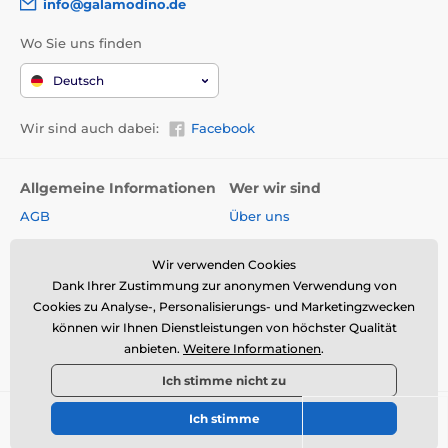
info@galamodino.de
Wo Sie uns finden
Deutsch
Wir sind auch dabei:
Facebook
Allgemeine Informationen
Wer wir sind
AGB
Über uns
Widerrufsrecht
Partnerschaft mit
Galamodino
Wir verwenden Cookies
Versand & Zahlungsarten
Dank Ihrer Zustimmung zur anonymen Verwendung von
Kontakt
Rückgabe und Reklamation
Cookies zu Analyse-, Personalisierungs- und Marketingzwecken
Impressum
können wir Ihnen Dienstleistungen von höchster Qualität
Online-Retoure &
anbieten.
Weitere Informationen
.
Reklamation
Datenschutz
Ich stimme nicht zu
Ich stimme
© 2026 www.galamodino.de ⦁ E-Shop erstellt von
SIMPLIA.cz