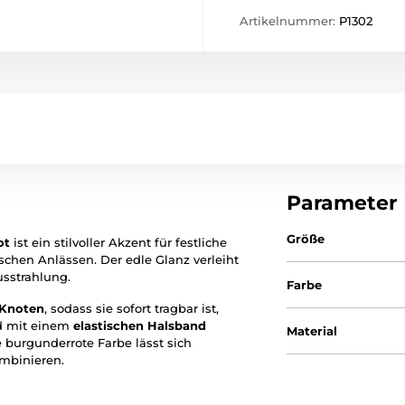
Artikelnummer:
P1302
Parameter
Größe
ot
ist ein stilvoller Akzent für festliche
ischen Anlässen. Der edle Glanz verleiht
usstrahlung.
Farbe
Knoten
, sodass sie sofort tragbar ist,
d mit einem
elastischen Halsband
Material
ge burgunderrote Farbe lässt sich
mbinieren.