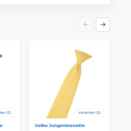
ten (2)
Varianten (2)
te
Gelbe Jungenkrawatte
Ju
gla