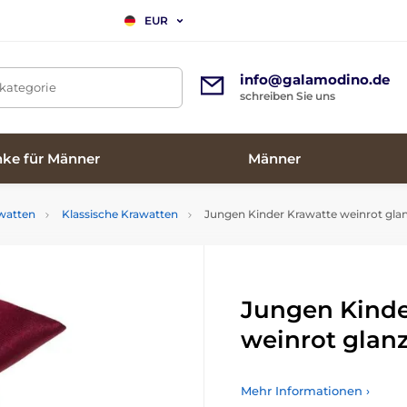
EUR
info@galamodino.de
tkategorie
schreiben Sie uns
ke für Männer
Männer
watten
Klassische Krawatten
Jungen Kinder Krawatte weinrot gla
Jungen Kinde
weinrot glan
Mehr Informationen ›