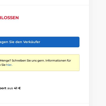
HLOSSEN
agen Sie den Verkäufer
 Menge? Schreiben Sie uns gern. Informationen für
 Sie
hier
.
port
aus
41 €