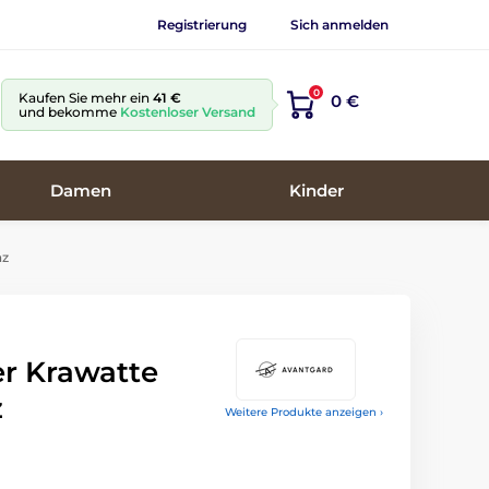
Registrierung
Sich anmelden
0
Kaufen Sie mehr ein
41 €
0 €
und bekomme
Kostenloser Versand
Damen
Kinder
nz
r Krawatte
z
Weitere Produkte anzeigen ›