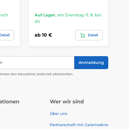
woch
Auf Lager
,
am Dienstag 11. 8. bei
Ex
dir
12.
ab 10 €
10
Detail
Detail
in
Anmeldung
önnen den Newsletter jederzeit abbestellen.
ationen
Wer wir sind
Über uns
Partnerschaft mit Galamodino