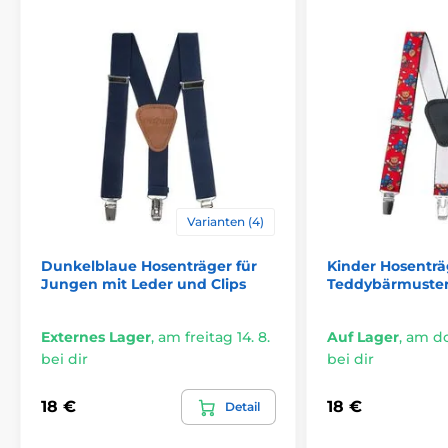
Varianten (4)
Dunkelblaue Hosenträger für
Kinder Hosenträ
Jungen mit Leder und Clips
Teddybärmuste
Externes Lager
,
am freitag 14. 8.
Auf Lager
,
am do
bei dir
bei dir
18 €
18 €
Detail