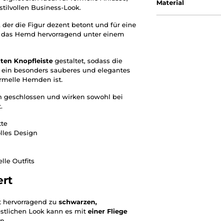
Material
stilvollen Business-Look.
 der die Figur dezent betont und für eine
tzt das Hemd hervorragend unter einem
ten Knopfleiste
gestaltet, sodass die
ür ein besonders sauberes und elegantes
ormelle Hemden ist.
n geschlossen und wirken sowohl bei
.
tte
olles Design
lle Outfits
rt
t hervorragend zu
schwarzen,
festlichen Look kann es mit
einer Fliege
n.