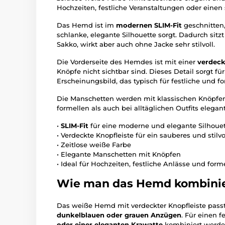
Hochzeiten, festliche Veranstaltungen oder einen 
Das Hemd ist im
modernen SLIM-Fit
geschnitten,
schlanke, elegante Silhouette sorgt. Dadurch si
Sakko, wirkt aber auch ohne Jacke sehr stilvoll.
Die Vorderseite des Hemdes ist mit einer
verdeck
Knöpfe nicht sichtbar sind. Dieses Detail sorgt f
Erscheinungsbild, das typisch für festliche und f
Die Manschetten werden mit klassischen Knöpfe
formellen als auch bei alltäglichen Outfits elegant
•
SLIM-Fit
für eine moderne und elegante Silhoue
• Verdeckte Knopfleiste für ein sauberes und stilv
• Zeitlose weiße Farbe
• Elegante Manschetten mit Knöpfen
• Ideal für Hochzeiten, festliche Anlässe und forme
Wie man das Hemd kombinie
Das weiße Hemd mit verdeckter Knopfleiste pass
dunkelblauen oder grauen Anzügen
. Für einen 
oder einer eleganten Krawatte
kombiniert werde