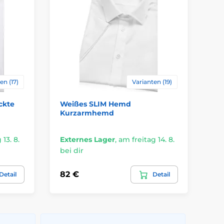
en (17)
Varianten (19)
ckte
Weißes SLIM Hemd
We
Kurzarmhemd
13. 8.
Externes Lager
,
am freitag 14. 8.
Ex
bei dir
bei
82 €
54
Detail
Detail