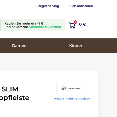
Registrierung
Sich anmelden
0
Kaufen Sie mehr ein
41 €
0 €
und bekomme
Kostenloser Versand
Damen
Kinder
 SLIM
pfleiste
Weitere Produkte anzeigen ›