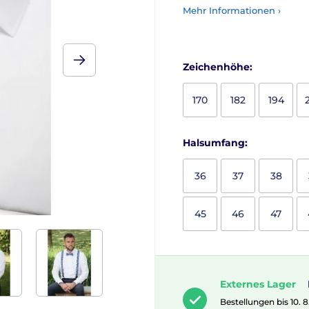
Mehr Informationen ›
Zeichenhöhe:
170
182
194
Halsumfang:
36
37
38
45
46
47
Externes Lager
Bestellungen bis 10. 8