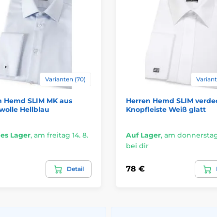
Varianten (70)
Variant
n Hemd SLIM MK aus
Herren Hemd SLIM verde
olle Hellblau
Knopfleiste Weiß glatt
es Lager
,
am freitag 14. 8.
Auf Lager
,
am donnerstag 
bei dir
78 €
Detail