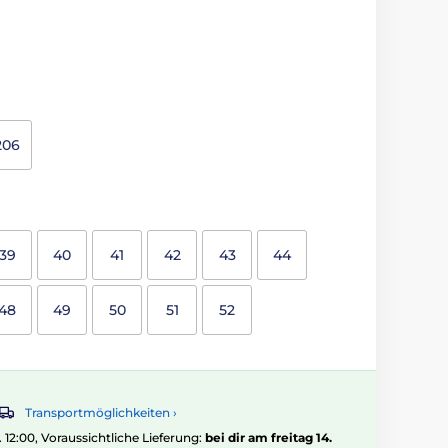
206
39
40
41
42
43
44
48
49
50
51
52
Transportmöglichkeiten ›
. 12:00, Voraussichtliche Lieferung:
bei dir am freitag 14.