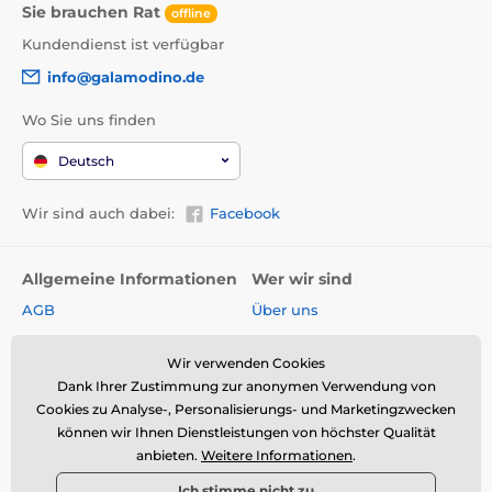
Sie brauchen Rat
offline
Kundendienst ist verfügbar
info@galamodino.de
Wo Sie uns finden
Deutsch
Wir sind auch dabei:
Facebook
Allgemeine Informationen
Wer wir sind
AGB
Über uns
Widerrufsrecht
Partnerschaft mit
Galamodino
Wir verwenden Cookies
Versand & Zahlungsarten
Dank Ihrer Zustimmung zur anonymen Verwendung von
Kontakt
Rückgabe und Reklamation
Cookies zu Analyse-, Personalisierungs- und Marketingzwecken
Impressum
können wir Ihnen Dienstleistungen von höchster Qualität
Online-Retoure &
anbieten.
Weitere Informationen
.
Reklamation
Datenschutz
Ich stimme nicht zu