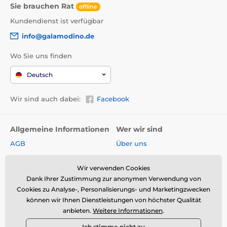
Sie brauchen Rat
offline
Kundendienst ist verfügbar
info@galamodino.de
Wo Sie uns finden
Deutsch
Wir sind auch dabei:
Facebook
Allgemeine Informationen
Wer wir sind
AGB
Über uns
Widerrufsrecht
Partnerschaft mit
Galamodino
Wir verwenden Cookies
Versand & Zahlungsarten
Dank Ihrer Zustimmung zur anonymen Verwendung von
Kontakt
Rückgabe und Reklamation
Cookies zu Analyse-, Personalisierungs- und Marketingzwecken
Impressum
können wir Ihnen Dienstleistungen von höchster Qualität
Online-Retoure &
anbieten.
Weitere Informationen
.
Reklamation
Datenschutz
Ich stimme nicht zu