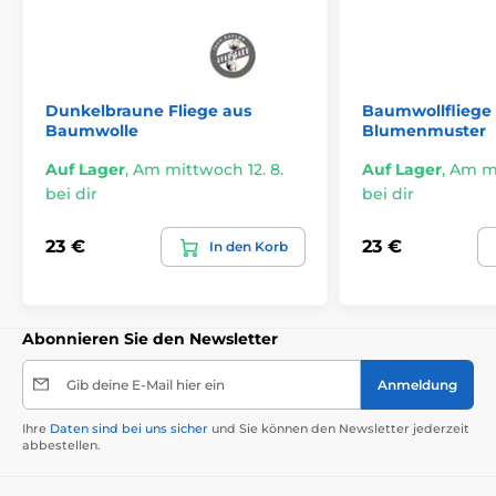
Dunkelbraune Fliege aus
Baumwollfliege
Baumwolle
Blumenmuster
Auf Lager
,
Am mittwoch 12. 8.
Auf Lager
,
Am mi
bei dir
bei dir
23 €
23 €
In den Korb
Abonnieren Sie den Newsletter
Gib deine E-Mail hier ein
Anmeldung
Ihre
Daten sind bei uns sicher
und Sie können den Newsletter jederzeit
abbestellen.