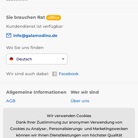
Sie brauchen Rat
offline
Kundendienst ist verfügbar
info@galamodino.de
Wo Sie uns finden
Deutsch
Wir sind auch dabei:
Facebook
Allgemeine Informationen
Wer wir sind
AGB
Über uns
Widerrufsrecht
Partnerschaft mit
Galamodino
Wir verwenden Cookies
Versand & Zahlungsarten
Dank Ihrer Zustimmung zur anonymen Verwendung von
Kontakt
Rückgabe und Reklamation
Cookies zu Analyse-, Personalisierungs- und Marketingzwecken
Impressum
können wir Ihnen Dienstleistungen von höchster Qualität
Online-Retoure &