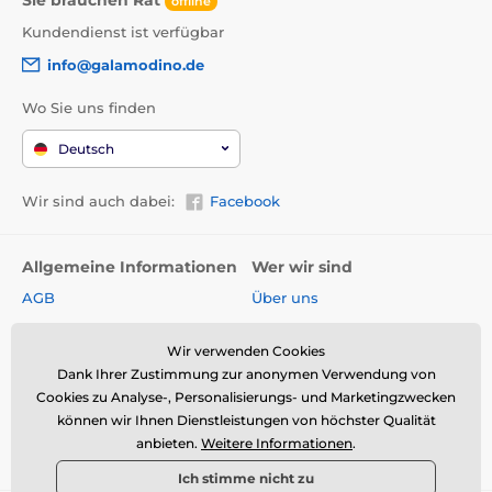
offline
Kundendienst ist verfügbar
info@galamodino.de
Wo Sie uns finden
Deutsch
Wir sind auch dabei:
Facebook
Allgemeine Informationen
Wer wir sind
AGB
Über uns
Widerrufsrecht
Partnerschaft mit
Galamodino
Wir verwenden Cookies
Versand & Zahlungsarten
Dank Ihrer Zustimmung zur anonymen Verwendung von
Kontakt
Rückgabe und Reklamation
Cookies zu Analyse-, Personalisierungs- und Marketingzwecken
Impressum
können wir Ihnen Dienstleistungen von höchster Qualität
Online-Retoure &
anbieten.
Weitere Informationen
.
Reklamation
Datenschutz
Ich stimme nicht zu