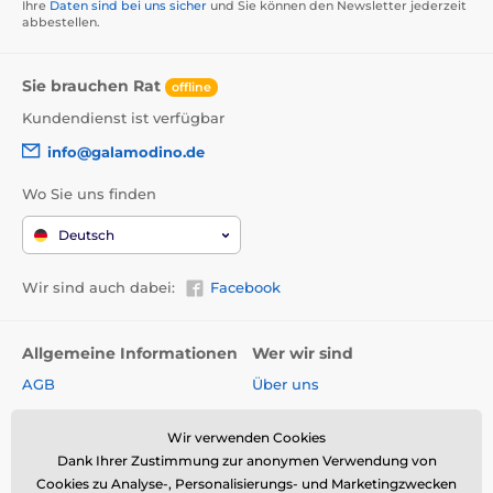
Ihre
Daten sind bei uns sicher
und Sie können den Newsletter jederzeit
abbestellen.
Sie brauchen Rat
offline
Kundendienst ist verfügbar
info@galamodino.de
Wo Sie uns finden
Deutsch
Wir sind auch dabei:
Facebook
Allgemeine Informationen
Wer wir sind
AGB
Über uns
Widerrufsrecht
Partnerschaft mit
Galamodino
Wir verwenden Cookies
Versand & Zahlungsarten
Dank Ihrer Zustimmung zur anonymen Verwendung von
Kontakt
Rückgabe und Reklamation
Cookies zu Analyse-, Personalisierungs- und Marketingzwecken