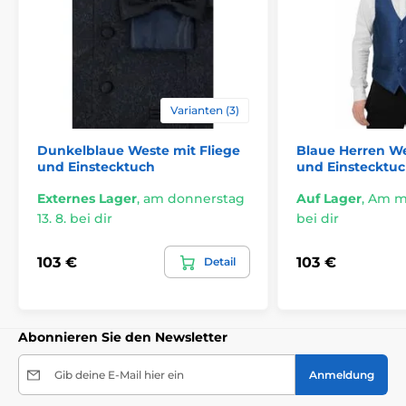
Varianten (3)
Dunkelblaue Weste mit Fliege
Blaue Herren We
und Einstecktuch
und Einstecktu
Externes Lager
,
am donnerstag
Auf Lager
,
Am mi
13. 8. bei dir
bei dir
103 €
103 €
Detail
Abonnieren Sie den Newsletter
Gib deine E-Mail hier ein
Anmeldung