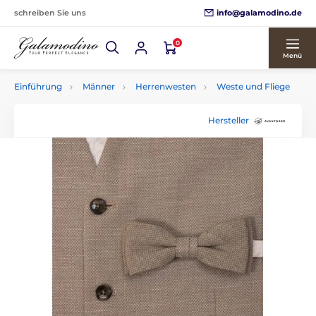
info@galamodino.de
schreiben Sie uns
0
Menü
Einführung
Männer
Herrenwesten
Weste und Fliege
Hersteller