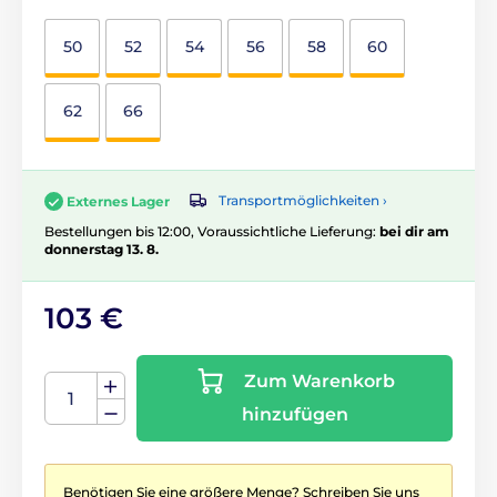
50
52
54
56
58
60
62
66
Transportmöglichkeiten ›
Externes Lager
Bestellungen bis 12:00, Voraussichtliche Lieferung:
bei dir am
donnerstag 13. 8.
103 €
Zum Warenkorb
hinzufügen
Benötigen Sie eine größere Menge? Schreiben Sie uns